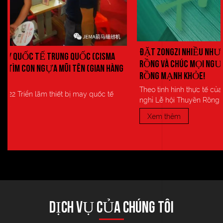
ĐẶT ZONGZI NHIỀU NHƯ BẠN MUỐN VÀO LỄ HỘI THUY
ISMA
RỒNG VÀ CHÚC MỌI NGƯỜI CÓ MỘT LỄ HỘI THUYỀN
N HÀNG
RỒNG MẠNH KHỎE!
Theo tình hình thực tế của công ty, Thông báo sắp xếp kỳ
c tế
nghỉ Lễ hội Thuyền Rồng nh...
Xem thêm
DỊCH VỤ CỦA CHÚNG TÔI