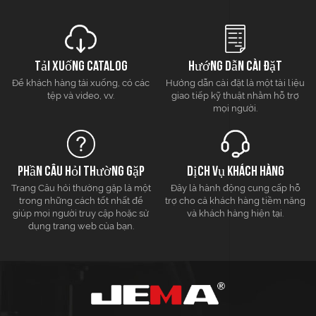
Tải xuống Catalog
hướng dẫn cài đặt
Để khách hàng tải xuống, có các
Hướng dẫn cài đặt là một tài liệu
tệp và video, v.v.
giao tiếp kỹ thuật nhằm hỗ trợ
mọi người.
Phần câu hỏi thường gặp
Dịch vụ khách hàng
Trang Câu hỏi thường gặp là một
Đây là hành động cung cấp hỗ
trong những cách tốt nhất để
trợ cho cả khách hàng tiềm năng
giúp mọi người truy cập hoặc sử
và khách hàng hiện tại.
dụng trang web của bạn.