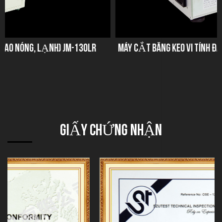
LR
MÁY CẮT BĂNG KEO VI TÍNH ĐA CHỨC NĂNG (GÓC) JM-150
GIẤY CHỨNG NHẬN